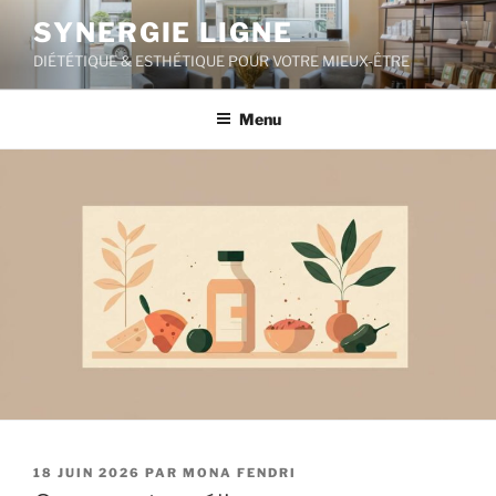
Aller
SYNERGIE LIGNE
au
DIÉTÉTIQUE & ESTHÉTIQUE POUR VOTRE MIEUX-ÊTRE
contenu
principal
Menu
PUBLIÉ
18 JUIN 2026
PAR
MONA FENDRI
LE