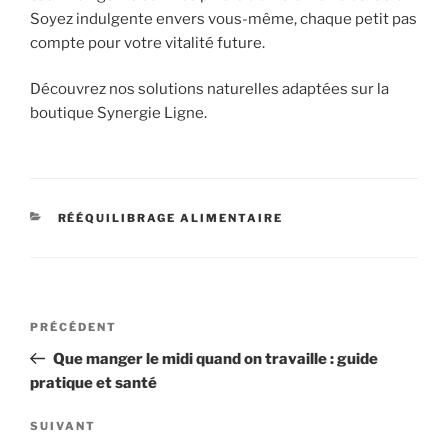
Soyez indulgente envers vous-même, chaque petit pas
compte pour votre vitalité future.
Découvrez nos solutions naturelles adaptées sur la
boutique Synergie Ligne.
CATÉGORIES
RÉÉQUILIBRAGE ALIMENTAIRE
Navigation
Article
PRÉCÉDENT
de
précédent
Que manger le midi quand on travaille : guide
l’article
pratique et santé
Article
SUIVANT