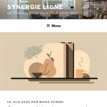
Aller
SYNERGIE LIGNE
au
DIÉTÉTIQUE & ESTHÉTIQUE POUR VOTRE MIEUX-ÊTRE
contenu
principal
Menu
PUBLIÉ
18 JUIN 2026
PAR
MONA FENDRI
LE