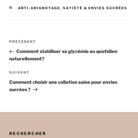
CATÉGORIES
ANTI-GRIGNOTAGE, SATIÉTÉ & ENVIES SUCRÉES
Navigation
Article
PRÉCÉDENT
de
précédent
Comment stabiliser sa glycémie au quotidien
l’article
naturellement?
Article
SUIVANT
suivant
Comment choisir une collation saine pour envies
sucrées ?
RECHERCHER