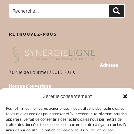
Recherche
Recher
pour
:
RETROUVEZ-NOUS
Adresse
70 rue de Lourmel 75015, Paris
Heures d’ouverture
Lundi: 08:45–22:00
Gérer le consentement
Mardi: 08:45–22:00
Mercredi: Fermé
Pour offrir les meilleures expériences, nous utilisons des technologies
telles que les cookies pour stocker et/ou accéder aux informations des
Jeudi: 08:45-17h45
appareils. Le fait de consentir à ces technologies nous permettra de
Vendredi: 08:45-17h45
traiter des données telles que le comportement de navigation ou les ID
Samedi: Fermé
uniques sur ce site. Le fait de ne pas consentir ou de retirer son