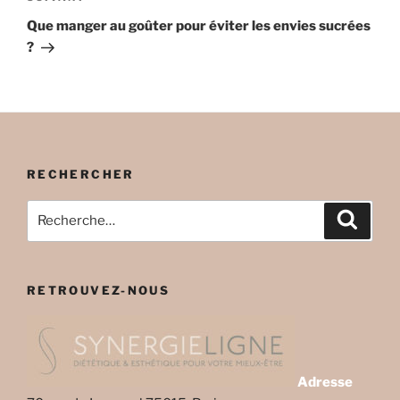
suivant
Que manger au goûter pour éviter les envies sucrées
?
RECHERCHER
Recherche
Recher
pour
:
RETROUVEZ-NOUS
Adresse