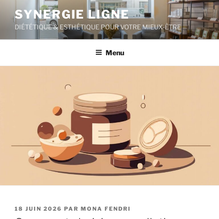
Aller
SYNERGIE LIGNE
au
DIÉTÉTIQUE & ESTHÉTIQUE POUR VOTRE MIEUX-ÊTRE
contenu
principal
Menu
PUBLIÉ
18 JUIN 2026
PAR
MONA FENDRI
LE