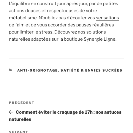
L’équilibre se construit jour après jour, par de petites
actions douces et respectueuses de votre
métabolisme. N’oubliez pas d’écouter vos
sensations
de faim et de vous accorder des pauses régulières
pour limiter le stress. Découvrez nos solutions
naturelles adaptées sur la boutique Synergie Ligne.
CATÉGORIES
ANTI-GRIGNOTAGE, SATIÉTÉ & ENVIES SUCRÉES
Navigation
Article
PRÉCÉDENT
de
précédent
Comment éviter le craquage de 17h : nos astuces
l’article
naturelles
Article
SUIVANT