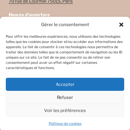
70 rue de Lourmel 75015, Paris
Heures d’ouverture
Lundi: 08:45–22:00
Gérer le consentement
Mardi: 08:45–22:00
Mercredi: Fermé
Pour offrir les meilleures expériences, nous utilisons des technologies
telles que les cookies pour stocker et/ou accéder aux informations des
Jeudi: 08:45-17h45
appareils. Le fait de consentir à ces technologies nous permettra de
Vendredi: 08:45-17h45
traiter des données telles que le comportement de navigation ou les ID
Samedi: Fermé
uniques sur ce site. Le fait de ne pas consentir ou de retirer son
consentement peut avoir un effet négatif sur certaines
Dimanche: Fermé
caractéristiques et fonctions.
Accepter
Refuser
Facebook
E-
mail
Voir les préférences
Fièrement propulsé par WordPress
Politique de cookies