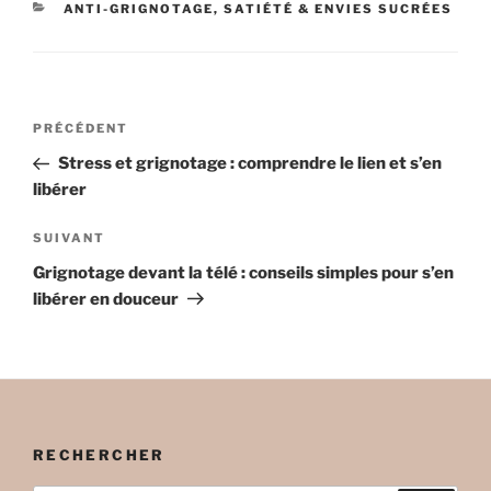
CATÉGORIES
ANTI-GRIGNOTAGE, SATIÉTÉ & ENVIES SUCRÉES
Navigation
Article
PRÉCÉDENT
de
précédent
Stress et grignotage : comprendre le lien et s’en
l’article
libérer
Article
SUIVANT
suivant
Grignotage devant la télé : conseils simples pour s’en
libérer en douceur
RECHERCHER