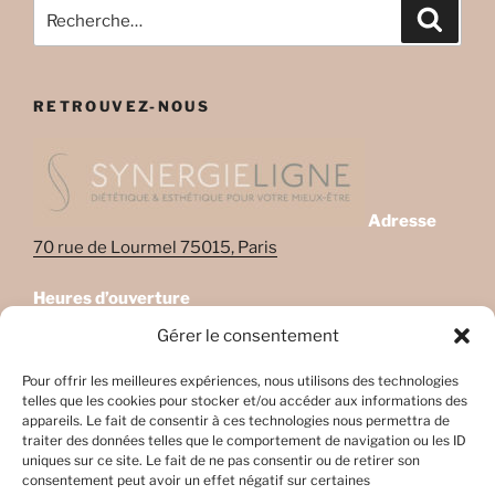
Recherche
Recher
pour
:
RETROUVEZ-NOUS
Adresse
70 rue de Lourmel 75015, Paris
Heures d’ouverture
Lundi: 08:45–22:00
Gérer le consentement
Mardi: 08:45–22:00
Mercredi: Fermé
Pour offrir les meilleures expériences, nous utilisons des technologies
telles que les cookies pour stocker et/ou accéder aux informations des
Jeudi: 08:45-17h45
appareils. Le fait de consentir à ces technologies nous permettra de
Vendredi: 08:45-17h45
traiter des données telles que le comportement de navigation ou les ID
Samedi: Fermé
uniques sur ce site. Le fait de ne pas consentir ou de retirer son
consentement peut avoir un effet négatif sur certaines
Dimanche: Fermé