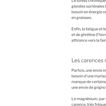
Le stress chronique 
glandes surrénales 
besoin en énergie r
en graisses.
Enfin, la fatigue et
et de ghréline (l’ho
attirance vers la fa
Les carences n
Parfois, une envie i
besoin d’une myriad
manque de certains 
une envie de grignot
Le magnésium, par ex
carence, très fréqu