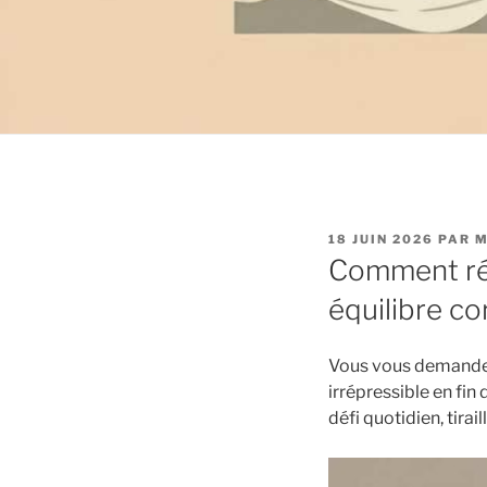
PUBLIÉ
18 JUIN 2026
PAR
M
LE
Comment réd
équilibre co
Vous vous demand
irrépressible en fin
défi quotidien, tirai