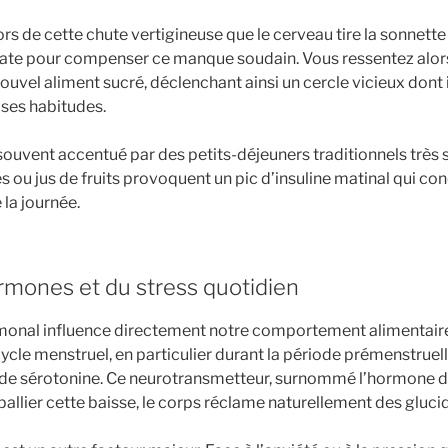
rs de cette chute vertigineuse que le cerveau tire la sonnette
iate pour compenser ce manque soudain. Vous ressentez alor
el aliment sucré, déclenchant ainsi un cercle vicieux dont il 
 ses habitudes.
uvent accentué par des petits-déjeuners traditionnels très s
es ou jus de fruits provoquent un pic d’insuline matinal qui co
 la journée.
rmones et du stress quotidien
rmonal influence directement notre comportement alimentair
cycle menstruel, en particulier durant la période prémenstruell
 de sérotonine. Ce neurotransmetteur, surnommé l’hormone d
allier cette baisse, le corps réclame naturellement des gluci