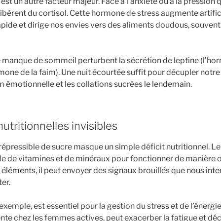
est un autre facteur majeur. Face à l’anxiété ou à la pression 
libèrent du cortisol. Cette hormone de stress augmente artifi
apide et dirige nos envies vers des aliments doudous, souvent 
 le manque de sommeil perturbent la sécrétion de leptine (l’ho
rmone de la faim). Une nuit écourtée suffit pour décupler notre
im émotionnelle et les collations sucrées le lendemain.
utritionnelles invisibles
rrépressible de sucre masque un simple déficit nutritionnel. L
e de vitamines et de minéraux pour fonctionner de manière o
éléments, il peut envoyer des signaux brouillés que nous i
er.
emple, est essentiel pour la gestion du stress et de l’énergie 
ente chez les femmes actives, peut exacerber la fatigue et dé