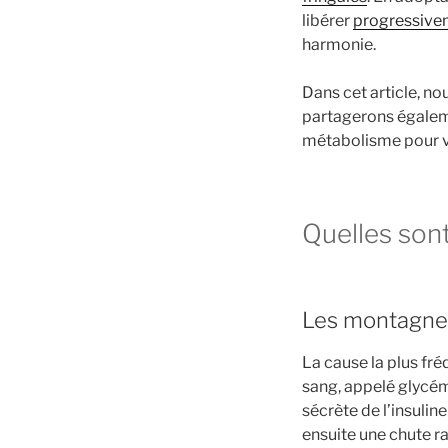
libérer
progressive
harmonie.
Dans cet article, no
partagerons égale
métabolisme pour v
Quelles sont
Les montagnes
La cause la plus fré
sang, appelé glycém
sécrète de l’insulin
ensuite une chute r