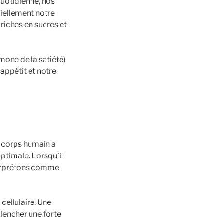
quotidienne, nos
ciellement notre
riches en sucres et
rmone de la satiété)
 appétit et notre
e corps humain a
ptimale. Lorsqu’il
nterprétons comme
cellulaire. Une
clencher une forte