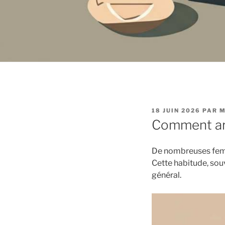
PUBLIÉ
18 JUIN 2026
PAR
M
LE
Comment arr
De nombreuses fem
Cette habitude, souv
général.