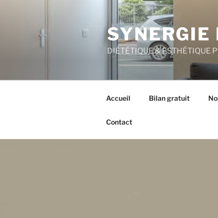
Aller
au
SYNERGIE 
contenu
principal
DIÉTÉTIQUE & ESTHÉTIQUE 
Accueil
Bilan gratuit
No
Contact