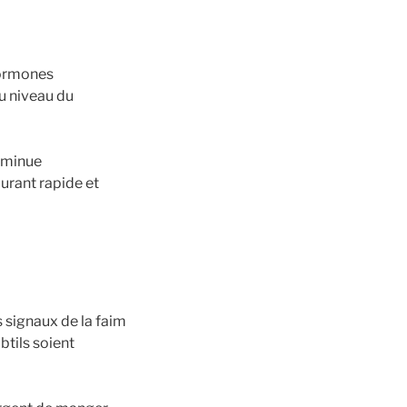
hormones
au niveau du
diminue
urant rapide et
s signaux de la faim
btils soient