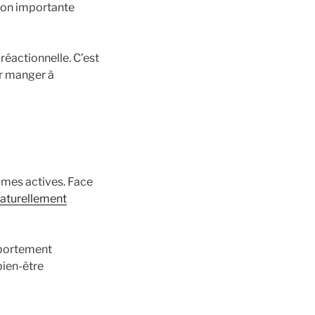
ion importante
réactionnelle. C’est
r manger à
mmes actives. Face
aturellement
mportement
bien-être