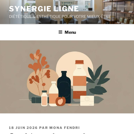
Aller
SYNERGIE LIGNE
au
DIÉTÉTIQUE & ESTHÉTIQUE POUR VOTRE MIEUX-ÊTRE
contenu
principal
Menu
PUBLIÉ
18 JUIN 2026
PAR
MONA FENDRI
LE