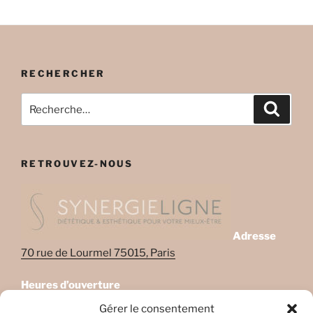
RECHERCHER
Recherche
Recher
pour
:
RETROUVEZ-NOUS
Adresse
70 rue de Lourmel 75015, Paris
Heures d’ouverture
Lundi: 08:45–22:00
Gérer le consentement