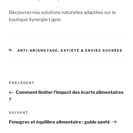
Découvrez nos solutions naturelles adaptées sur la
boutique Synergie Ligne.
CATÉGORIES
ANTI-GRIGNOTAGE, SATIÉTÉ & ENVIES SUCRÉES
Navigation
Article
PRÉCÉDENT
de
précédent
Comment limiter l’impact des écarts alimentaires
l’article
?
Article
SUIVANT
suivant
Fenugrec et équilibre alimentaire : guide santé