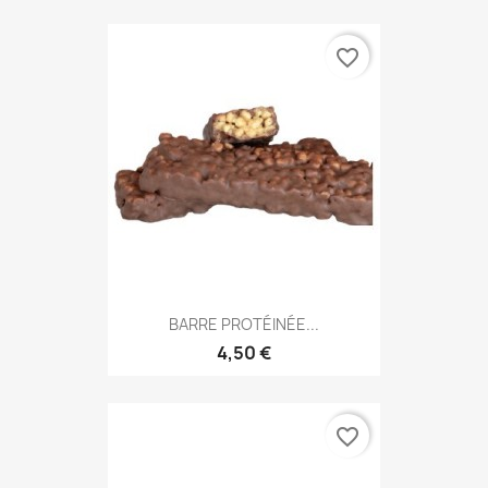
favorite_border
BARRE PROTÉINÉE...
4,50 €
favorite_border