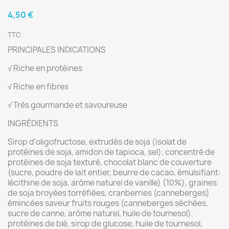
4,50 €
TTC
PRINCIPALES INDICATIONS
√ Riche en protéines
√ Riche en fibres
√ Très gourmande et savoureuse
INGRÉDIENTS
Sirop d'oligofructose, extrudés de soja (isolat de
protéines de soja, amidon de tapioca, sel), concentré de
protéines de soja texturé, chocolat blanc de couverture
(sucre, poudre de lait entier, beurre de cacao, émulsifiant:
lécithine de soja, arôme naturel de vanille) (10%), graines
de soja broyées torréfiées, cranberries (canneberges)
émincées saveur fruits rouges (canneberges séchées,
sucre de canne, arôme naturel, huile de tournesol),
protéines de blé, sirop de glucose, huile de tournesol,