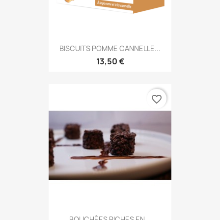
BISCUITS POMME CANNELLE...
13,50 €
favorite_border
BOUCHÉES RICHES EN...