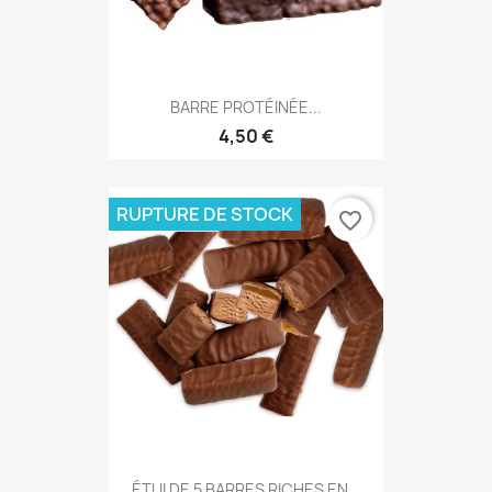
BARRE PROTÉINÉE...
4,50 €
RUPTURE DE STOCK
favorite_border
ÉTUI DE 5 BARRES RICHES EN...