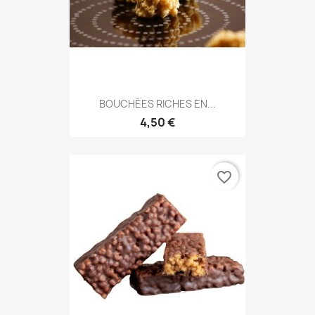
BOUCHÉES RICHES EN...
4,50 €
favorite_border