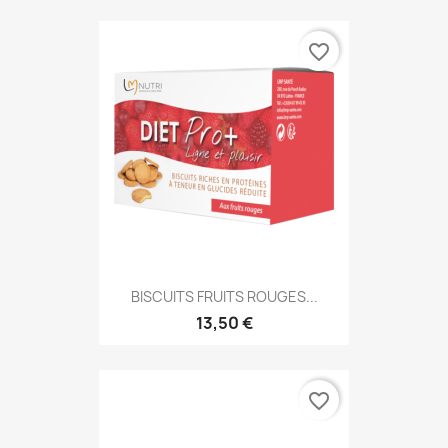
favorite_border
BISCUITS FRUITS ROUGES...
13,50 €
favorite_border