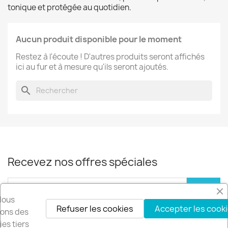
tonique et protégée au quotidien.
Aucun produit disponible pour le moment
Restez à l'écoute ! D'autres produits seront affichés
ici au fur et à mesure qu'ils seront ajoutés.
search
Recevez nos offres spéciales
Nous
Refuser les cookies
Accepter les cook
Vous pouvez vous désinscrire à tout moment. Vous trouverez pour cela
isons des
nos informations de contact dans les conditions d'utilisation du site.
es tiers