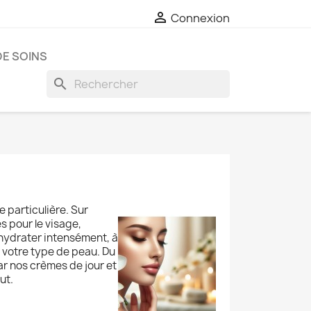

Connexion
E SOINS
search
e particulière. Sur
 pour le visage,
 hydrater intensément, à
 à votre type de peau. Du
ar nos crèmes de jour et
ut.