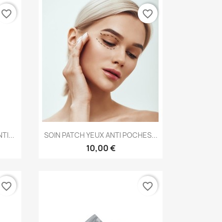
favorite_border
favorite_border
Aperçu rapide

I...
SOIN PATCH YEUX ANTI POCHES...
10,00 €
favorite_border
favorite_border