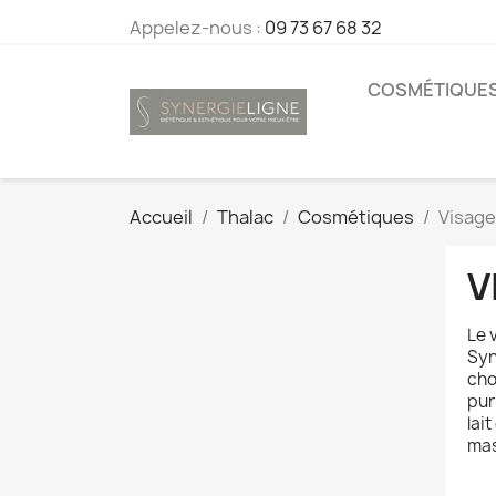
Appelez-nous :
09 73 67 68 32
COSMÉTIQUE
Accueil
Thalac
Cosmétiques
Visage
V
Le 
Syn
cho
pur
lai
mas