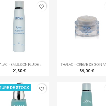
favorite_border
Aperçu rapide
Aperçu rapide


LAC - EMULSION FLUIDE :...
THALAC - CRÈME DE SOIN ANT
21,50 €
59,00 €
TURE DE STOCK
favorite_border