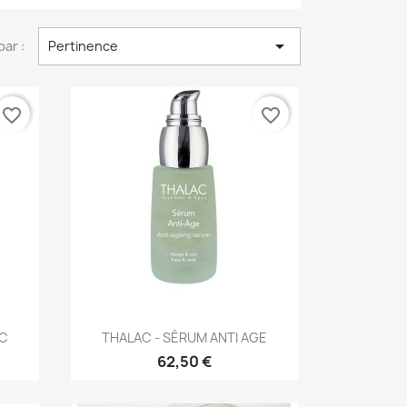

par :
Pertinence
favorite_border
favorite_border
Aperçu rapide

IC
THALAC - SÉRUM ANTI AGE
62,50 €