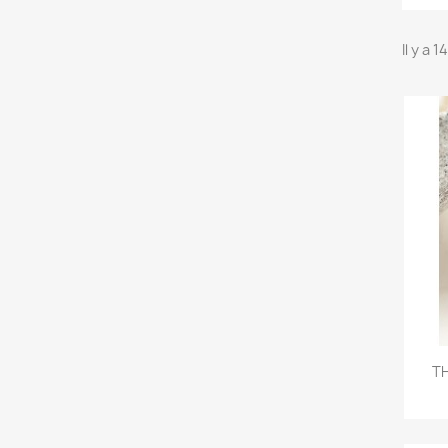
Il y a 
TH