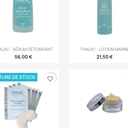
Aperçu rapide
Aperçu rapide


ALAC - SÉRUM DÉTOXIFIANT
THALAC - LOTION MARIN
56,00 €
21,50 €
TURE DE STOCK
favorite_border