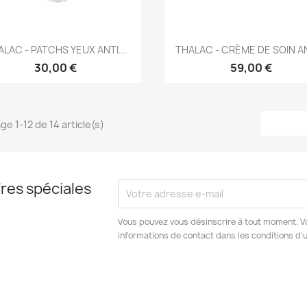
Aperçu rapide
Aperçu rapide


ALAC - PATCHS YEUX ANTI...
THALAC - CRÈME DE SOIN ANT
30,00 €
59,00 €
ge 1-12 de 14 article(s)
res spéciales
Vous pouvez vous désinscrire à tout moment. V
informations de contact dans les conditions d'ut