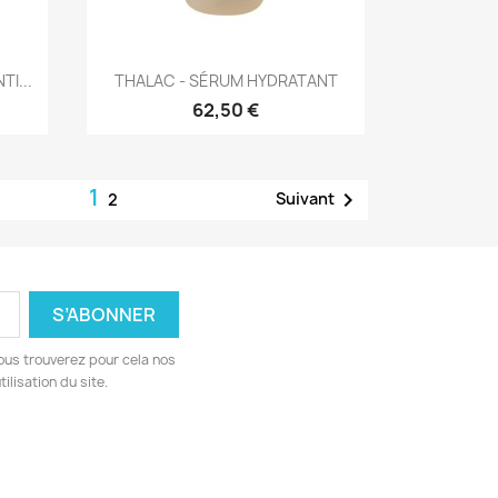
Aperçu rapide

I...
THALAC - SÉRUM HYDRATANT
62,50 €
1

Suivant
2
ous trouverez pour cela nos
ilisation du site.