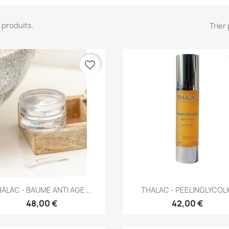
14 produits.
Trier 
favorite_border
Aperçu rapide
Aperçu rapide


ALAC - BAUME ANTI AGE...
THALAC - PEELINGLYCOL
48,00 €
42,00 €