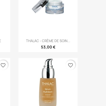
Aperçu rapide

E
THALAC - CRÈME DE SOIN...
53,00 €
favorite_border
favorite_border