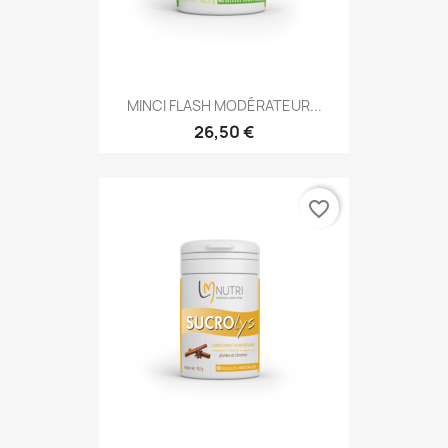
MINCI FLASH MODÉRATEUR...
26,50 €
favorite_border