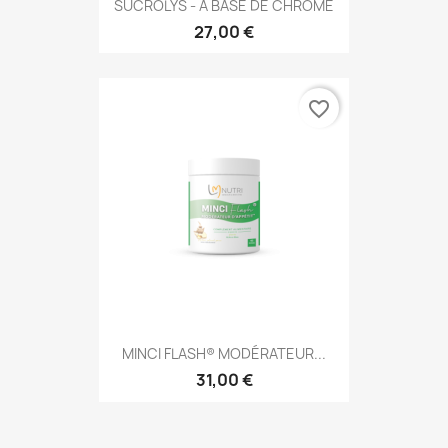
SUCROLYS - A BASE DE CHROME
27,00 €
favorite_border
MINCI FLASH® MODÉRATEUR...
31,00 €