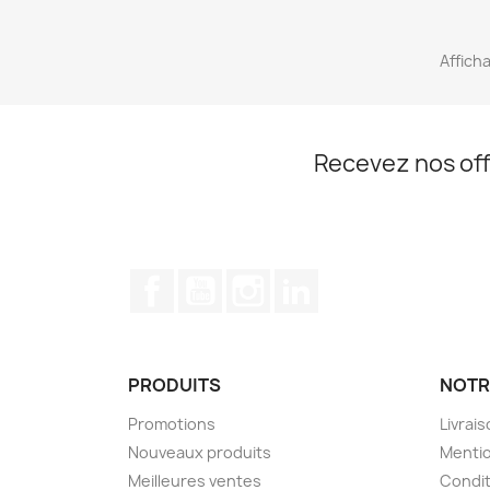
Afficha
Recevez nos off
Facebook
YouTube
Instagram
LinkedIn
PRODUITS
NOTR
Promotions
Livrai
Nouveaux produits
Mentio
Meilleures ventes
Condit