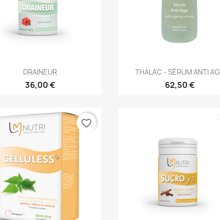
Aperçu rapide
Aperçu rapide


DRAINEUR
THALAC - SÉRUM ANTI A
36,00 €
62,50 €
favorite_border