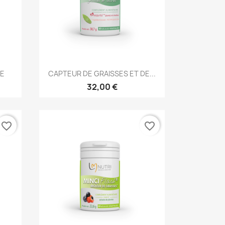
Aperçu rapide

GE
CAPTEUR DE GRAISSES ET DE...
32,00 €
favorite_border
favorite_border