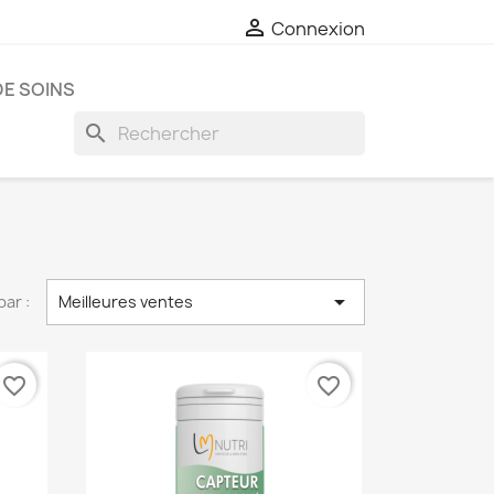

Connexion
E SOINS
search

par :
Meilleures ventes
favorite_border
favorite_border