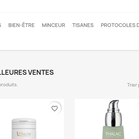
S
BIEN-ÊTRE
MINCEUR
TISANES
PROTOCOLES D
LLEURES VENTES
7 produits.
Trier 
favorite_border