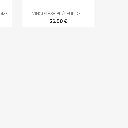
Aperçu rapide

ROME
MINCI FLASH BRÛLEUR DE...
36,00 €