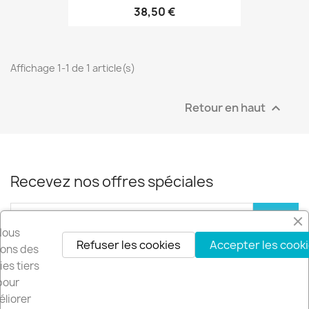
38,50 €
Affichage 1-1 de 1 article(s)
Retour en haut

Recevez nos offres spéciales
Nous
Refuser les cookies
Accepter les cook
Vous pouvez vous désinscrire à tout moment. Vous trouverez pour cela
isons des
nos informations de contact dans les conditions d'utilisation du site.
es tiers
pour
Facebook
YouTube
Instagram
LinkedIn
liorer