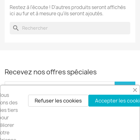
Restez à l'écoute ! D'autres produits seront affichés
ici au fur et à mesure qu'ils seront ajoutés.
search
Recevez nos offres spéciales
Nous
Refuser les cookies
Accepter les cook
Vous pouvez vous désinscrire à tout moment. Vous trouverez pour cela
isons des
nos informations de contact dans les conditions d'utilisation du site.
es tiers
pour
Facebook
YouTube
Instagram
LinkedIn
liorer
otre