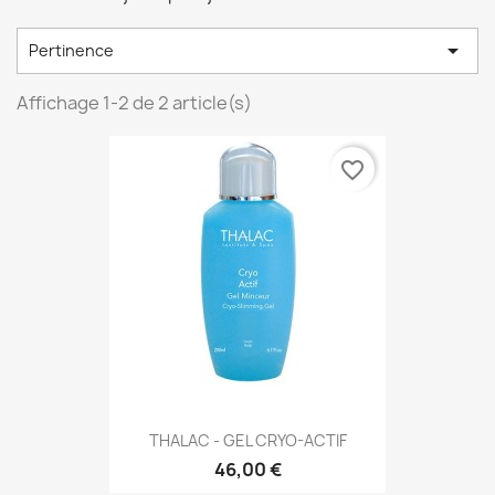

Pertinence
Affichage 1-2 de 2 article(s)
favorite_border
THALAC - GEL CRYO-ACTIF
46,00 €