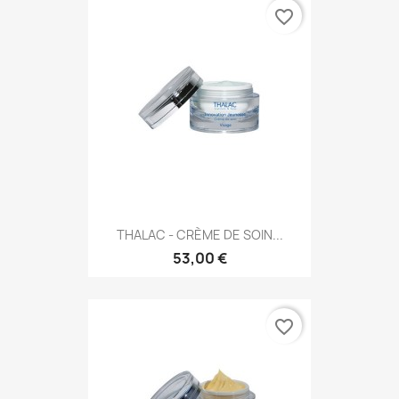
favorite_border
THALAC - CRÈME DE SOIN...
53,00 €
favorite_border