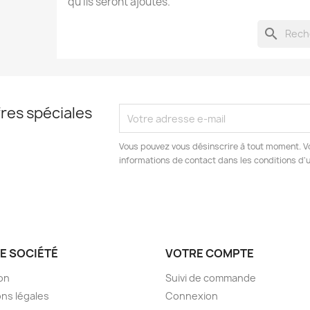
qu'ils seront ajoutés.
search
res spéciales
Vous pouvez vous désinscrire à tout moment. V
informations de contact dans les conditions d'ut
E SOCIÉTÉ
VOTRE COMPTE
son
Suivi de commande
ns légales
Connexion