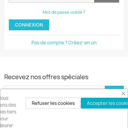
Mot de passe oublié ?
CONNEXION
Pas de compte ? Créez-en un
Recevez nos offres spéciales
Nous
Refuser les cookies
Accepter les cook
Vous pouvez vous désinscrire à tout moment. Vous trouverez pour cela
isons des
nos informations de contact dans les conditions d'utilisation du site.
es tiers
pour
Facebook
YouTube
Instagram
LinkedIn
liorer