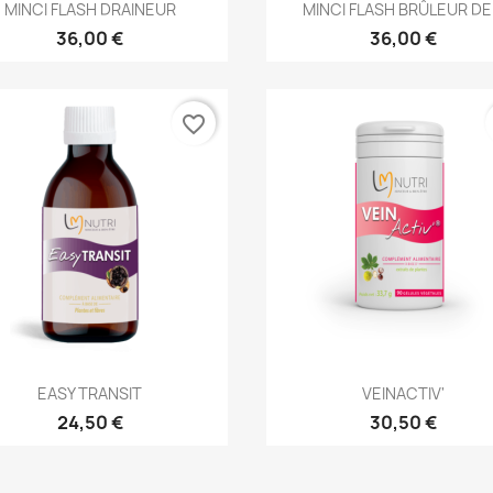
Aperçu rapide
Aperçu rapide


MINCI FLASH DRAINEUR
MINCI FLASH BRÛLEUR DE.
36,00 €
36,00 €
favorite_border
Aperçu rapide
Aperçu rapide


EASY TRANSIT
VEINACTIV'
24,50 €
30,50 €