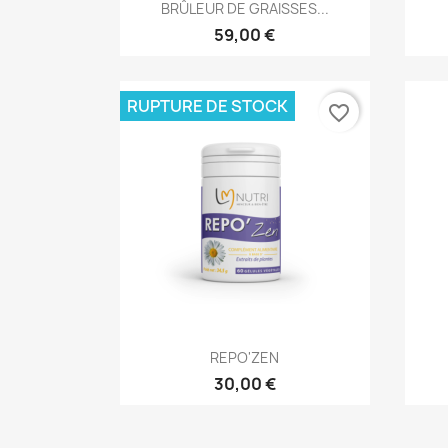
Aperçu rapide

BRÛLEUR DE GRAISSES...
59,00 €
RUPTURE DE STOCK
favorite_border
Aperçu rapide

REPO'ZEN
30,00 €