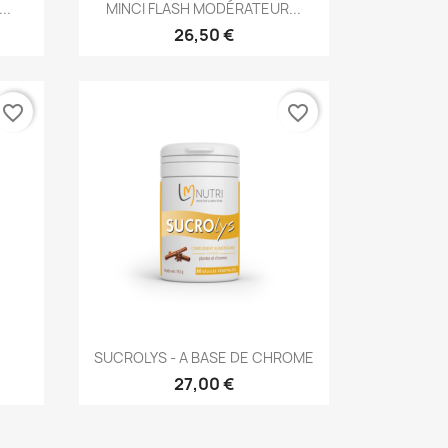
Aperçu rapide

..
MINCI FLASH MODÉRATEUR...
26,50 €
favorite_border
favorite_border
Aperçu rapide

SUCROLYS - A BASE DE CHROME
27,00 €