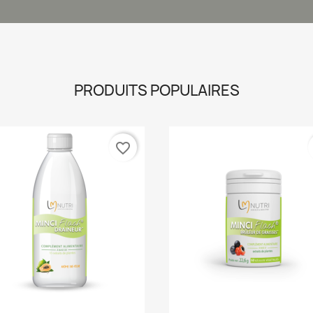
PRODUITS POPULAIRES
favorite_border