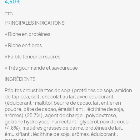
4,50 €
TTC
PRINCIPALES INDICATIONS
√ Riche en protéines
√ Riche en fibres
√ Faible teneur en sucres
√ Très gourmande et savoureuse
INGRÉDIENTS
Pépites croustillantes de soja (protéines de soja, amidon
de tapioca, sel), chocolat au lait avec édulcorant
(édulcorant : maltitol, beurre de cacao, lait entier en
poudre, pâte de cacao, émulsifiant : lécithine de soja,
arômes) (25,7%), agent de charge : polydextrose,
gélatine hydrolysée, humectant : glycérol, noix de coco
(4,8%), matières grasses de palme, protéines de lait,
émulsifiant : lécithine de soja, arômes, édulcorant :