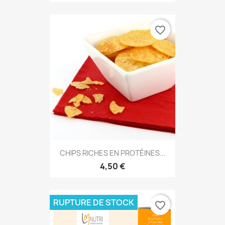
favorite_border
CHIPS RICHES EN PROTÉINES...
4,50 €
RUPTURE DE STOCK
favorite_border