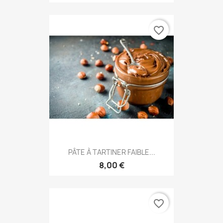
favorite_border
PÂTE À TARTINER FAIBLE...
8,00 €
favorite_border