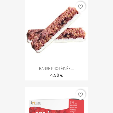
favorite_border
BARRE PROTÉINÉE...
4,50 €
favorite_border