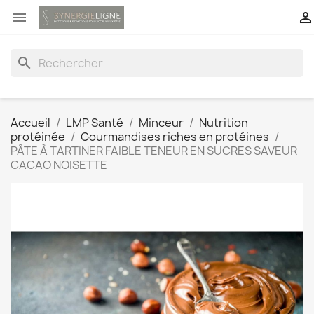


search
Accueil
LMP Santé
Minceur
Nutrition
protéinée
Gourmandises riches en protéines
PÂTE À TARTINER FAIBLE TENEUR EN SUCRES SAVEUR
CACAO NOISETTE