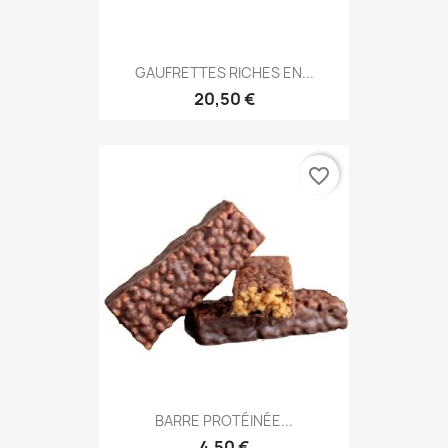
GAUFRETTES RICHES EN...
20,50 €
favorite_border
BARRE PROTÉINÉE...
4,50 €