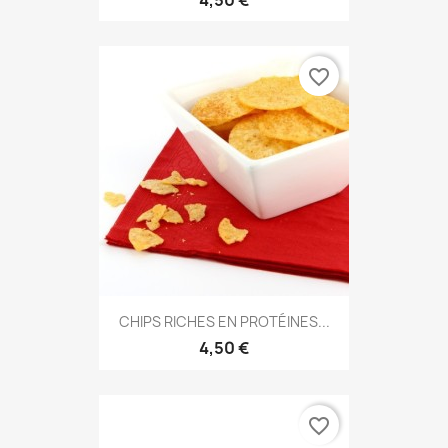
favorite_border
CHIPS RICHES EN PROTÉINES...
4,50 €
favorite_border