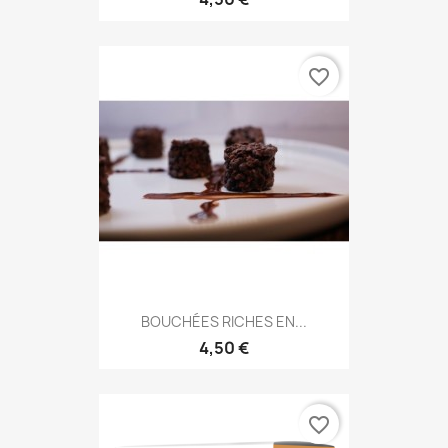
favorite_border
BOUCHÉES RICHES EN...
4,50 €
favorite_border