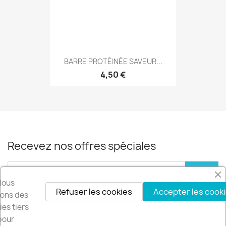
BARRE PROTÉINÉE SAVEUR...
4,50 €
Recevez nos offres spéciales
Nous
Refuser les cookies
Accepter les cook
Vous pouvez vous désinscrire à tout moment. Vous trouverez pour cela
isons des
nos informations de contact dans les conditions d'utilisation du site.
es tiers
pour