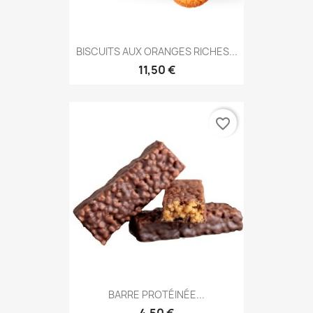
BISCUITS AUX ORANGES RICHES...
11,50 €
favorite_border
BARRE PROTÉINÉE...
4,50 €