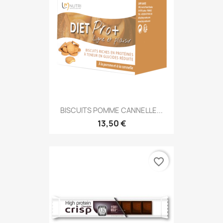
BISCUITS POMME CANNELLE...
13,50 €
favorite_border