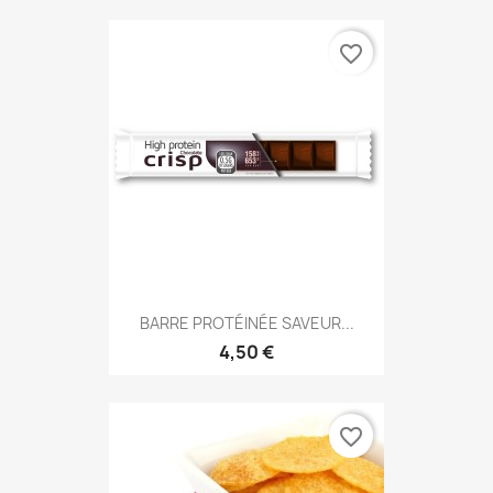
favorite_border
BARRE PROTÉINÉE SAVEUR...
4,50 €
favorite_border