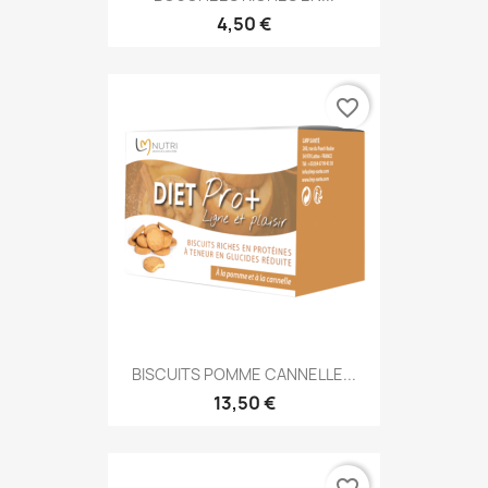
4,50 €
favorite_border
BISCUITS POMME CANNELLE...
13,50 €
favorite_border