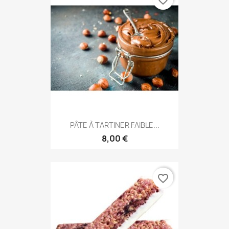
favorite_border
PÂTE À TARTINER FAIBLE...
8,00 €
favorite_border